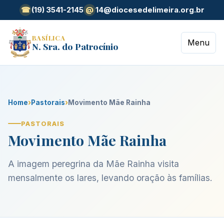
(19) 3541-2145
14@diocesedelimeira.org.br
☎
@
BASÍLICA
Menu
N. Sra. do Patrocínio
Home
›
Pastorais
›
Movimento Mãe Rainha
PASTORAIS
Movimento Mãe Rainha
A imagem peregrina da Mãe Rainha visita
mensalmente os lares, levando oração às famílias.