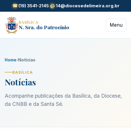
(19) 3541-2145
14@diocesedelimeira.org.br
☎
@
BASÍLICA
Menu
N. Sra. do Patrocínio
Home
›
Notícias
BASÍLICA
Notícias
Acompanhe publicações da Basílica, da Diocese,
da CNBB e da Santa Sé.